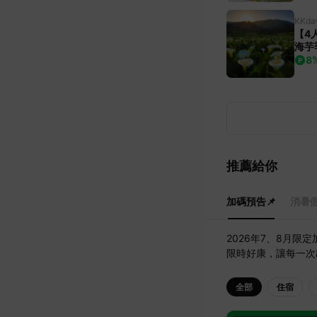
KKda
【4
海芋
油坑
8
發
推薦給你
加碼預告📌
消暑假
2026年7、8月
限時好康，讓每一次
全部
住宿