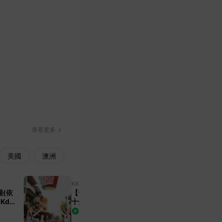
完美行購物
1%
查看更多
美國
澳洲
KKday
台灣
【含1人成團方案】九份&野柳&
Kday
十分&阿妹茶樓&黃金瀑布 一日
遊|日間夜間 多語服務|可加購台
693
8
%
9%
TWD
北 i-Ride 套票或台北飯店享優惠