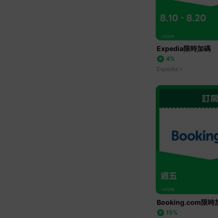
Expedia限時加碼
4%
Expedia
Booking.com限
15%