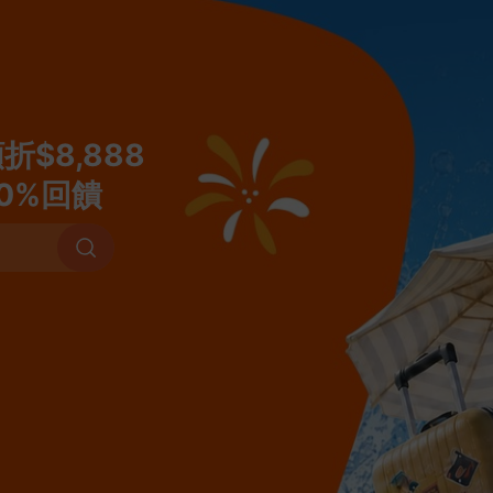
KLOOK
釜山的機票
里斯本的機票
釜山PASS
釜山
額折$8,888
相鐵Fresa Inn - 
0%回饋
正旅館 藍的住宿
高鐵