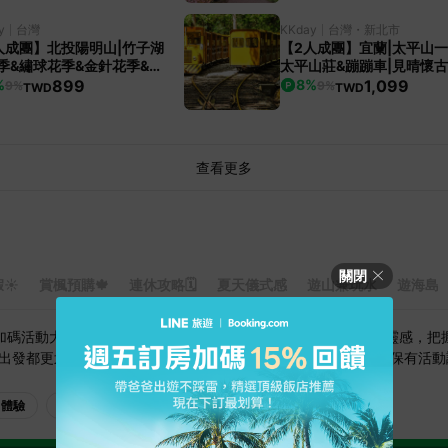
y
台灣
KKday
台灣・新北市
人成團】北投陽明山|竹子湖
【2人成團】宜蘭|太平山一
季&繡球花季&金針花季&小
太平山莊&蹦蹦車|見晴懷
&冷水坑&淡江大橋|台北出
&鳩之澤溫泉|台北宜蘭出發
899
1,099
%
8
%
9%
9%
TWD
TWD
日服務|保證小車出行
查看更多
關閉
☀️
賞楓預購🍁
連休攻略🗓️
夏天儀式感
遊山兼玩水
遊海島
限定加碼活動大公開！無論正在規劃暑假旅行，還是尋找下一趟出遊靈感，把
出發都更划算。＊實際回饋%請以跳轉當下顯示為準，LINE旅遊保有活
體驗
跟團
其他