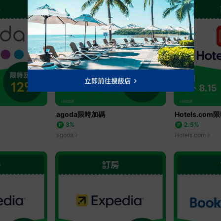
agoda限時加碼
Hotels.co
3%
2.5%
agoda
Hotels.com