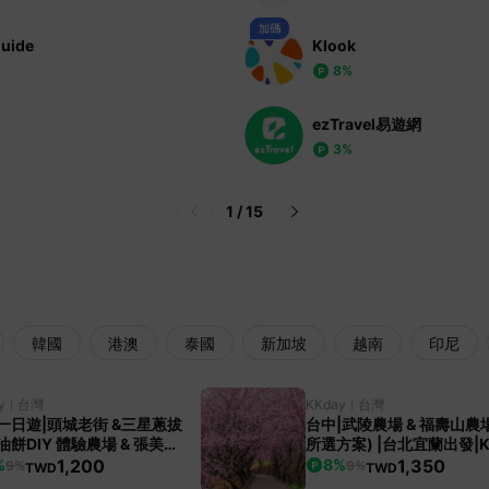
uide
Klook
8%
ezTravel易遊網
3%
1
/
15
韓國
港澳
泰國
新加坡
越南
印尼
y
台灣
KKday
台灣
一日遊|頭城老街 &三星蔥拔
台中|武陵農場 & 福壽山農場(依
油餅DIY 體驗農場 & 張美阿
所選方案) |台北宜蘭出發|K
場&羅東夜市|台北或宜蘭出
專屬團
1,200
1,350
%
8
%
9%
9%
TWD
TWD