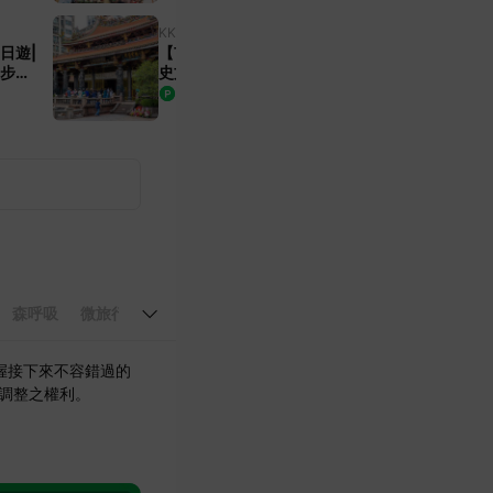
KKday
台灣
日遊|
【市區徒步導覽】台北|龍山寺歷
古步道
史文化之旅|中英日解說服務|KK
|中英
day 專屬團
399
8
%
9%
TWD
森呼吸
微旅行
享飯店
搭郵輪
靜謐遊
澎湖花火節
🇫
握接下來不容錯過的
動調整之權利。