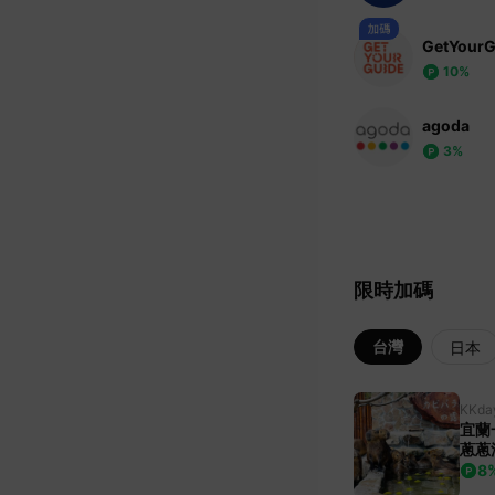
GetYourG
10%
agoda
3%
限時加碼
台灣
日本
KKda
宜蘭
蔥蔥
嬤農
8
發