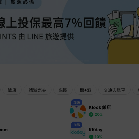
飯店
體驗票券
跟團
機+酒
交通與租車
Klook 飯店
20%
.com
KKday
10%