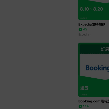
Expedia限時加碼
4%
Expedia
Booking.com限
13%