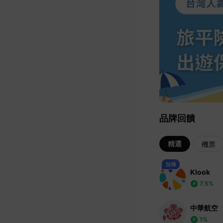
品牌回饋
精選
機票
Klook
7.5%
中華航空
1%