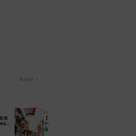
完美行購物
1%
查看更多
KKday
台灣
【含1人成團方案】九份&野柳&
Kday
十分&阿妹茶樓&黃金瀑布 一日
遊|日間夜間 多語服務|可加購台
693
8
%
9%
TWD
北 i-Ride 套票或台北飯店享優惠