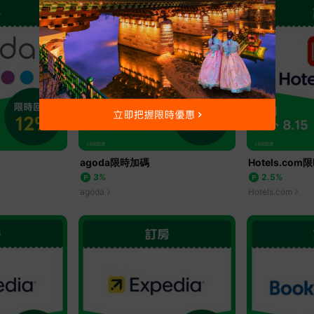
agoda限時加碼
Hotels.co
3%
2.5%
agoda
Hotels.com