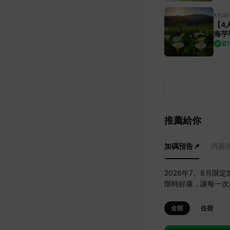
KKda
【4
海芋
油坑
8
發
推薦給你
加碼預告📌
消暑假
2026年7、8月
限時好康，讓每一次
全部
住宿