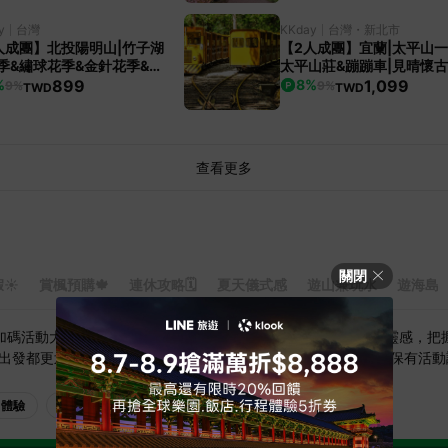
y
台灣
KKday
台灣・新北市
人成團】北投陽明山|竹子湖
【2人成團】宜蘭|太平山一
季&繡球花季&金針花季&小
太平山莊&蹦蹦車|見晴懷
&冷水坑&淡江大橋|台北出
&鳩之澤溫泉|台北宜蘭出發
899
1,099
%
8
%
9%
9%
TWD
TWD
日服務|保證小車出行
查看更多
關閉
☀️
賞楓預購🍁
連休攻略🗓️
夏天儀式感
遊山兼玩水
遊海島
限定加碼活動大公開！無論正在規劃暑假旅行，還是尋找下一趟出遊靈感，把
出發都更划算。＊實際回饋%請以跳轉當下顯示為準，LINE旅遊保有活
體驗
跟團
其他