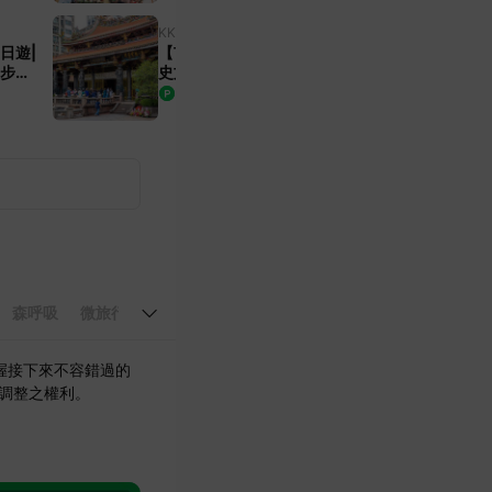
KKday
台灣
日遊|
【市區徒步導覽】台北|龍山寺歷
古步道
史文化之旅|中英日解說服務|KK
|中英
day 專屬團
399
8
%
9%
TWD
森呼吸
微旅行
享飯店
搭郵輪
靜謐遊
澎湖花火節
🇫
握接下來不容錯過的
動調整之權利。