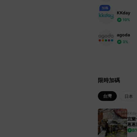
KKday
10%
agoda
3%
限時加碼
台灣
日本
KKda
宜蘭
蔥蔥
嬤農
8
發