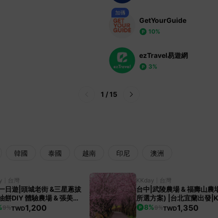
GetYourGuide
10%
ezTravel易遊網
3%
1
/
15
韓國
泰國
越南
印尼
澳洲
y
台灣
KKday
台灣
一日遊|頭城老街 &三星蔥拔
台中|武陵農場 & 福壽山農場(依
油餅DIY 體驗農場 & 張美阿
所選方案) |台北宜蘭出發|K
場&羅東夜市|台北或宜蘭出
專屬團
1,200
1,350
%
8
%
9%
9%
TWD
TWD